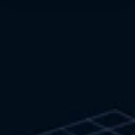
Me contacter
Projets
Cpenvironnement
Création d'un nouveau site vitrine pour une
entreprise de gestion et l'optimisation de leurs
infrastructures industrielles ou tertiaires
grâce à des solutions sur mesure.
https://cpenvironnement.fr
Freelance Webdesigner